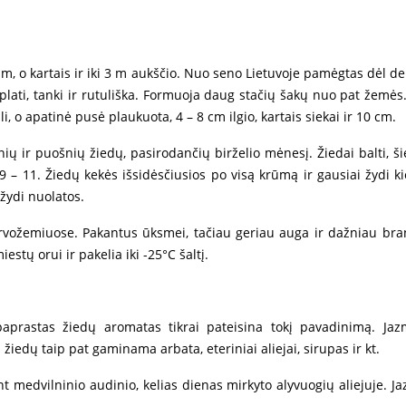
 m, o kartais ir iki 3 m aukščio. Nuo seno Lietuvoje pamėgtas dėl de
lati, tanki ir rutuliška. Formuoja daug stačių šakų nuo pat žemės.
i, o apatinė pusė plaukuota, 4 – 8 cm ilgio, kartais siekai ir 10 cm.
 ir puošnių žiedų, pasirodančių birželio mėnesį. Žiedai balti, šiek
s 9 – 11. Žiedų kekės išsidėsčiusios po visą krūmą ir gausiai žydi k
žydi nuolatos.
dirvožemiuose. Pakantus ūksmei, tačiau geriau auga ir dažniau b
estų orui ir pakelia iki -25°C šaltį.
aprastas žiedų aromatas tikrai pateisina tokį pavadinimą. Jazm
iedų taip pat gaminama arbata, eteriniai aliejai, sirupas ir kt.
 medvilninio audinio, kelias dienas mirkyto alyvuogių aliejuje. J