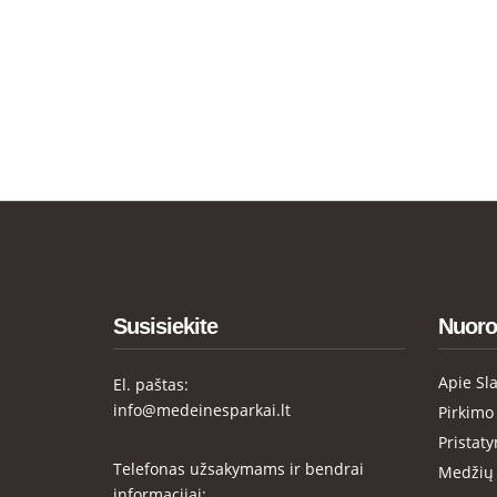
Susisiekite
Nuoro
Apie Sl
El. paštas:
info@medeinesparkai.lt
Pirkimo
Pristat
Telefonas užsakymams ir bendrai
Medžių 
informacijai: