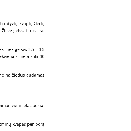
koratyvių, kvapių žiedų
 Žievė gelsvai ruda, su
 tiek gelsvi, 2,5 – 3,5
iekvienais metais iki 30
randina žiedus audamas
inai vieni plačiausiai
azminų kvapas per porą