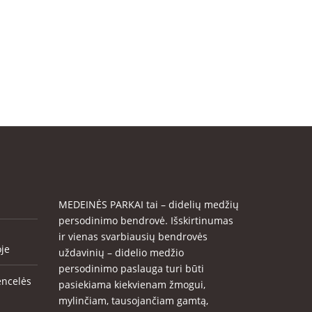
MEDEINĖS PARKAI tai – didelių medžių
persodinimo bendrovė. Išskirtinumas
ir vienas svarbiausių bendrovės
oje
uždavinių – didelio medžio
persodinimo paslauga turi būti
encelės
pasiekiama kiekvienam žmogui,
mylinčiam, tausojančiam gamtą,