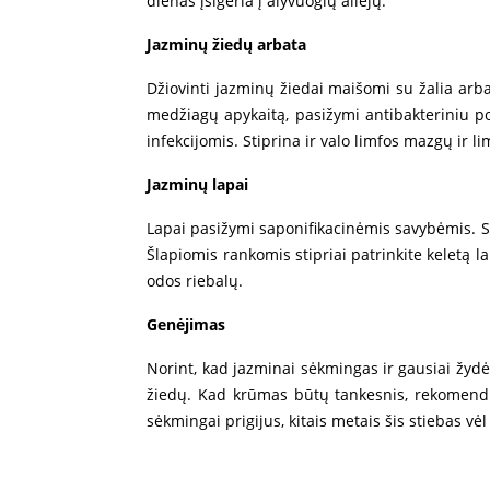
dienas įsigeria į alyvuogių aliejų.
Jazminų žiedų arbata
Džiovinti jazminų žiedai maišomi su žalia arba
medžiagų apykaitą, pasižymi antibakteriniu po
infekcijomis. Stiprina ir valo limfos mazgų ir l
Jazminų lapa
i
Lapai pasižymi saponifikacinėmis savybėmis. Su
Šlapiomis rankomis stipriai patrinkite keletą l
odos riebalų.
Genėjimas
Norint, kad jazminai sėkmingas ir gausiai žydė
žiedų. Kad krūmas būtų tankesnis, rekomenduo
sėkmingai prigijus, kitais metais šis stiebas 