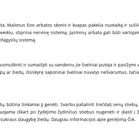
ta. Malonus šios arbatos skonis ir kvapas pakelia nuotaiką ir sušil
veikiu, stiprina nervinę sistemą. Jazminų arbata gali būti vartoj
imfagyslių sistemą.
smulkinti ir sumaišyti su vandeniu jie švelniai putoja ir pasižymi
apų ar žiedų, išsiskyrę saponinai švelniai nuvalys nešvarumus, tači
tų, būtina tinkamai jį genėti. Svarbu pašalinti trečdalį senų stieb
jama iškart po žydėjimo žydinčius stiebus nugenėti ir įkasti į ž
vėl sukraus daugybę žiedų. Daugiau informacijos apie genėjimą
ČIA
.