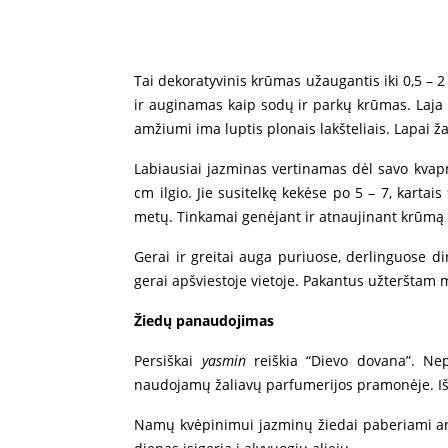
Tai dekoratyvinis krūmas užaugantis iki 0,5 – 2
ir auginamas kaip sodų ir parkų krūmas. Laja p
amžiumi ima luptis plonais lakšteliais. Lapai žal
Labiausiai jazminas vertinamas dėl savo kvapnių
cm ilgio. Jie susitelkę kekėse po 5 – 7, kartai
metų. Tinkamai genėjant ir atnaujinant krūmą 
Gerai ir greitai auga puriuose, derlinguose 
gerai apšviestoje vietoje. Pakantus užterštam mi
Žiedų panaudojimas
Persiškai
yasmin
reiškia “Dievo dovana”. Nep
naudojamų žaliavų parfumerijos pramonėje. Iš ž
Namų kvėpinimui jazminų žiedai paberiami ant