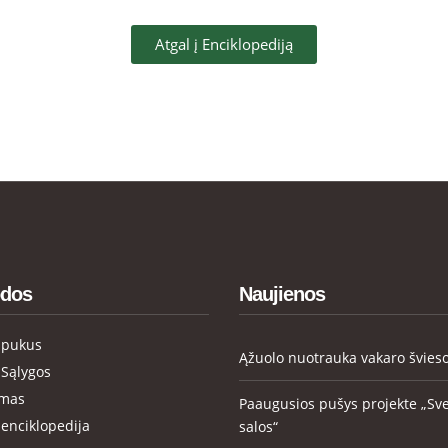
Atgal į Enciklopediją
dos
Naujienos
apukus
Ąžuolo nuotrauka vakaro švies
 Sąlygos
ymas
Paaugusios pušys projekte „Sv
enciklopedija
salos“