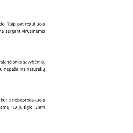
do. Taip pat reguliuoja
ama sergant virusinėmis
 valančiomis savybėmis.
au nepašalins natūralių
ų, kurie nebeprodukuoja
emę 1/3 jų ilgio. Šiam