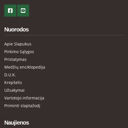
Nuorodos
Apie Slapukus
Pirkimo Sąlygos
Pristatymas
Medžių enciklopedija
D.U.K.
Krepšelis
Užsakymai
Vartotojo informacija
Priminti slaptažodį
Naujienos