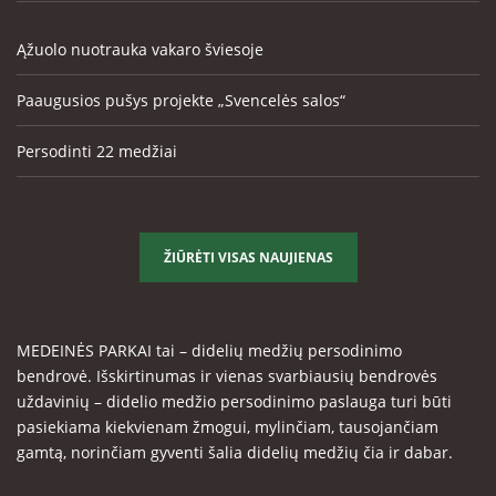
Ąžuolo nuotrauka vakaro šviesoje
Paaugusios pušys projekte „Svencelės salos“
Persodinti 22 medžiai
ŽIŪRĖTI VISAS NAUJIENAS
MEDEINĖS PARKAI tai – didelių medžių persodinimo
bendrovė. Išskirtinumas ir vienas svarbiausių bendrovės
uždavinių – didelio medžio persodinimo paslauga turi būti
pasiekiama kiekvienam žmogui, mylinčiam, tausojančiam
gamtą, norinčiam gyventi šalia didelių medžių čia ir dabar.