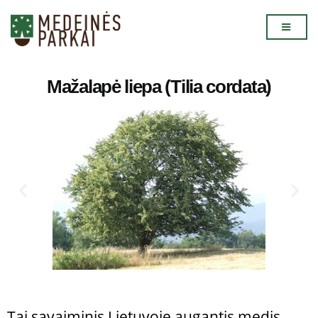
Mažalapė liepa (Tilia cordata)
Tai savaiminis Lietuvoje augantis medis.