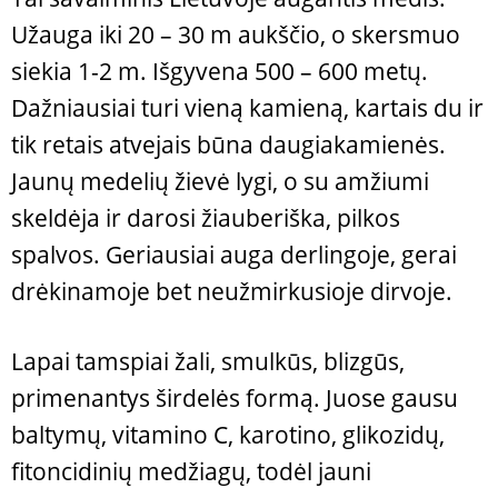
Užauga iki 20 – 30 m aukščio, o skersmuo
siekia 1-2 m. Išgyvena 500 – 600 metų.
Dažniausiai turi vieną kamieną, kartais du ir
tik retais atvejais būna daugiakamienės.
Jaunų medelių žievė lygi, o su amžiumi
skeldėja ir darosi žiauberiška, pilkos
spalvos. Geriausiai auga derlingoje, gerai
drėkinamoje bet neužmirkusioje dirvoje.
Lapai tamspiai žali, smulkūs, blizgūs,
primenantys širdelės formą. Juose gausu
baltymų, vitamino C, karotino, glikozidų,
fitoncidinių medžiagų, todėl jauni