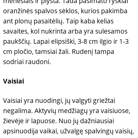
mėnesiais ir plyšta. Tada pasimato ryškiai
oranžinės spalvos sėklos, kurios pakimba
ant plonų pasaitėlių. Taip kaba kelias
savaites, kol nukrinta arba yra sulesamos
paukščių. Lapai elipsiški, 3-8 cm ilgio ir 1-3
cm pločio, tamsiai žali. Rudenį tampa
sodriai raudoni.
Vaisiai
Vaisiai yra nuodingi, jų valgyti griežtai
negalima. Aktyvių medžiagų yra vaisiuose,
žievėje ir lapuose. Nuo jų dažniausiai
apsinuodija vaikai, užvalgę spalvingų vaisių,