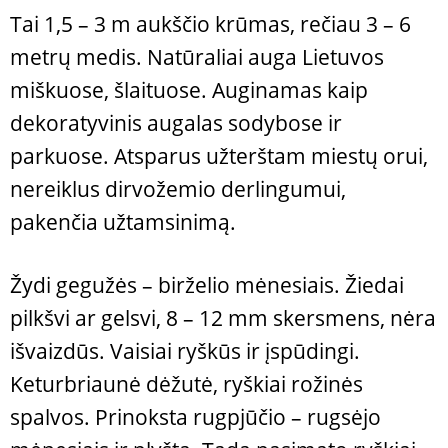
Tai 1,5 – 3 m aukščio krūmas, rečiau 3 – 6
metrų medis. Natūraliai auga Lietuvos
miškuose, šlaituose. Auginamas kaip
dekoratyvinis augalas sodybose ir
parkuose. Atsparus užterštam miestų orui,
nereiklus dirvožemio derlingumui,
pakenčia užtamsinimą.
Žydi gegužės – birželio mėnesiais. Žiedai
pilkšvi ar gelsvi, 8 – 12 mm skersmens, nėra
išvaizdūs. Vaisiai ryškūs ir įspūdingi.
Keturbriaunė dėžutė, ryškiai rožinės
spalvos. Prinoksta rugpjūčio – rugsėjo