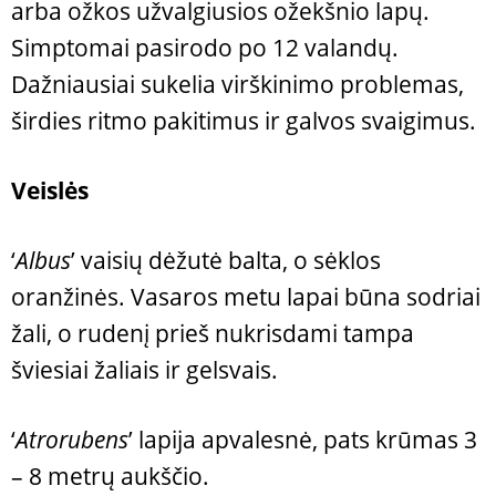
arba ožkos užvalgiusios ožekšnio lapų.
Simptomai pasirodo po 12 valandų.
Dažniausiai sukelia virškinimo problemas,
širdies ritmo pakitimus ir galvos svaigimus.
Veislės
‘
Albus
’ vaisių dėžutė balta, o sėklos
oranžinės. Vasaros metu lapai būna sodriai
žali, o rudenį prieš nukrisdami tampa
šviesiai žaliais ir gelsvais.
‘
Atrorubens
’ lapija apvalesnė, pats krūmas 3
– 8 metrų aukščio.