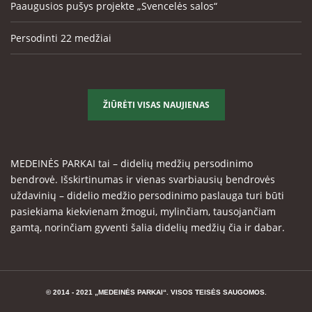
Paaugusios pušys projekte „Svencelės salos“
Persodinti 22 medžiai
ŽIŪRĖTI VISAS NAUJIENAS
MEDEINĖS PARKAI tai – didelių medžių persodinimo
bendrovė. Išskirtinumas ir vienas svarbiausių bendrovės
uždavinių – didelio medžio persodinimo paslauga turi būti
pasiekiama kiekvienam žmogui, mylinčiam, tausojančiam
gamtą, norinčiam gyventi šalia didelių medžių čia ir dabar.
© 2014 - 2021 „MEDEINĖS PARKAI“. VISOS TEISĖS SAUGOMOS.