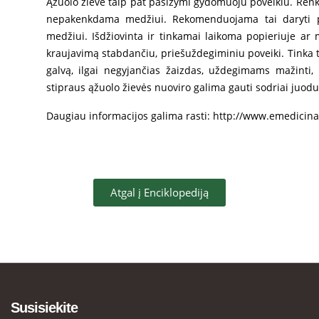
Ąžuolo žievė taip pat pasižymi gydomuoju poveikiu. Renkam
nepakenkdama medžiui. Rekomenduojama tai daryti pav
medžiui. Išdžiovinta ir tinkamai laikoma popieriuje ar 
kraujavimą stabdančiu, priešuždegiminiu poveiki. Tinka ti
galvą, ilgai negyjančias žaizdas, uždegimams mažinti, 
stipraus ąžuolo žievės nuoviro galima gauti sodriai juo
Daugiau informacijos galima rasti:
http://www.emedicina.l
Atgal į Enciklopediją
Susisiekite