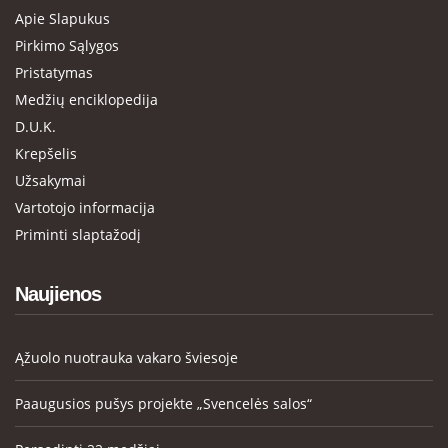
Apie Slapukus
Pirkimo Sąlygos
Pristatymas
Medžių enciklopedija
D.U.K.
Krepšelis
Užsakymai
Vartotojo informacija
Priminti slaptažodį
Naujienos
Ąžuolo nuotrauka vakaro šviesoje
Paaugusios pušys projekte „Svencelės salos“