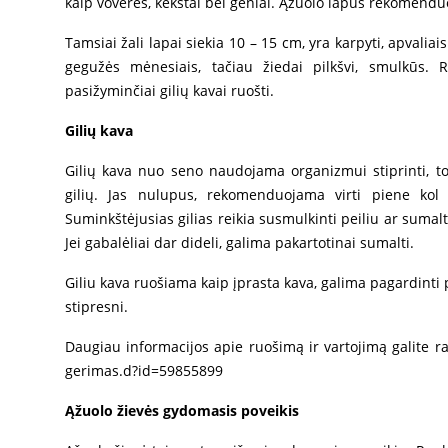
kaip voverės, kėkštai bei geniai. Ąžuolo lapus rekomendu
Tamsiai žali lapai siekia 10 – 15 cm, yra karpyti, apvalia
gegužės mėnesiais, tačiau žiedai pilkšvi, smulkūs
pasižyminčiai gilių kavai ruošti.
Gilių kava
Gilių kava nuo seno naudojama organizmui stiprinti, to
gilių. Jas nulupus, rekomenduojama virti piene kol 
Suminkštėjusias gilias reikia susmulkinti peiliu ar sumalt
Jei gabalėliai dar dideli, galima pakartotinai sumalti.
Giliu kava ruošiama kaip įprasta kava, galima pagardinti
stipresni.
Daugiau informacijos apie ruošimą ir vartojimą galite ra
gerimas.d?id=59855899
Ąžuolo žievės gydomasis poveikis