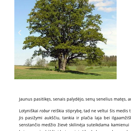
Jaunus pasitikęs, senais palydėjo, senų senelius matęs, 
Lotyniškai
robur
reiškia stiprybę, tad ne veltui šis medis 
Jis pasižymi aukščiu, tankia ir plačia laja bei ilgaamži
senstančio medžio žievė skilinėja suteikdama kamienui iš