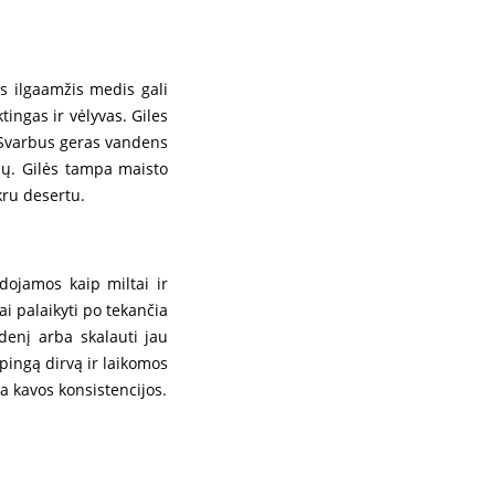
s ilgaamžis medis gali
tingas ir vėlyvas. Giles
. Svarbus geras vandens
nų. Gilės tampa maisto
kru desertu.
dojamos kaip miltai ir
ai palaikyti po tekančia
denį arba skalauti jau
rpingą dirvą ir laikomos
a kavos konsistencijos.