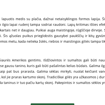
lapuotis medis su plačia, dažnai netaisyklingos formos lapija. Ši
 ilgio lapai rudenį tampa sodriai raudoni. Lapų kritimas išties efek
kartais net ir daugiau. Puikiai auga maistingoje, rūgščioje dirvoje
 Šis ąžuolas puikus prieglobstis gausybei paukščių ir kitų gyvū
emos metu, kada nelieka žolės, riebios ir maistingos giliės tampa ti
iaurės Amerikos gentims. Išdžiovintos ir sumaltos gali būti nau
e gausu tanino, kuris gali būti pašalintas kelias būdais. Galima ilg
aip pat bus prarasta. Galima sėklas mirkyti, nuolat keičiant van
, kol jie praras kartumo skonį. Tradiciškai gilės yra užkasomos į du
 taninus ir tuo pačiu kartų skonį. Pakepintos ir sumaltos sėklos yr