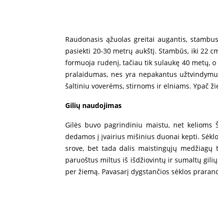
Raudonasis ąžuolas greitai augantis, stambus 
pasiekti 20-30 metrų aukštį. Stambūs, iki 22 cm
formuoja rudenį, tačiau tik sulaukę 40 metų, o 
pralaidumas, nes yra nepakantus užtvindymui.
šaltiniu voverėms, stirnoms ir elniams. Ypač ži
Gilių naudojimas
Gilės buvo pagrindiniu maistu, net kelioms Š
dedamos į įvairius mišinius duonai kepti. Sėklos
srove, bet tada dalis maistingųjų medžiagų t
paruoštus miltus iš išdžiovintų ir sumaltų gilių
per žiemą. Pavasarį dygstančios sėklos praranda