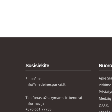
Susisiekite
Nuoro
Apie Sl
El. paštas:
info@medeinesparkai.lt
Pirkimo
Pristat
Telefonas užsakymams ir bendrai
Medžių 
informacijai:
D.U.K.
+370 661 77733
Krepšel