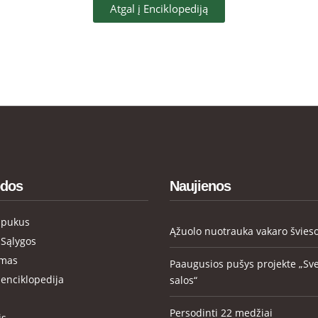
Atgal į Enciklopediją
dos
Naujienos
apukus
Ąžuolo nuotrauka vakaro švies
 Sąlygos
ymas
Paaugusios pušys projekte „Sv
enciklopedija
salos“
Persodinti 22 medžiai
is