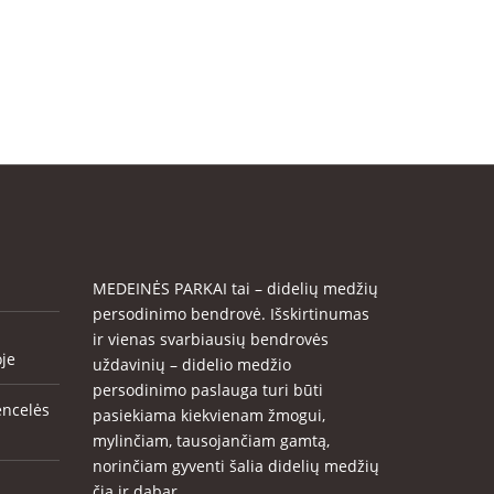
MEDEINĖS PARKAI tai – didelių medžių
persodinimo bendrovė. Išskirtinumas
ir vienas svarbiausių bendrovės
oje
uždavinių – didelio medžio
persodinimo paslauga turi būti
encelės
pasiekiama kiekvienam žmogui,
mylinčiam, tausojančiam gamtą,
norinčiam gyventi šalia didelių medžių
čia ir dabar.