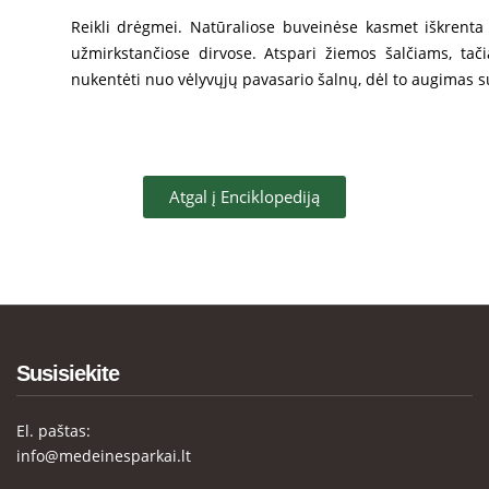
Reikli drėgmei. Natūraliose buveinėse kasmet iškrenta g
užmirkstančiose dirvose. Atspari žiemos šalčiams, tači
nukentėti nuo vėlyvųjų pavasario šalnų, dėl to augimas sul
Atgal į Enciklopediją
Susisiekite
El. paštas:
info@medeinesparkai.lt