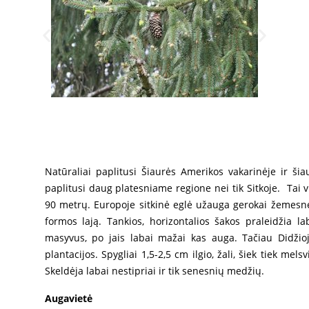
Natūraliai paplitusi Šiaurės Amerikos vakarinėje ir šiau
paplitusi daug platesniame regione nei tik Sitkoje. Tai vi
90 metrų. Europoje sitkinė eglė užauga gerokai žemesnė i
formos lają. Tankios, horizontalios šakos praleidžia l
masyvus, po jais labai mažai kas auga. Tačiau Didžiojo
plantacijos. Spygliai 1,5-2,5 cm ilgio, žali, šiek tiek mels
Skeldėja labai nestipriai ir tik senesnių medžių.
Augavietė