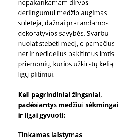
nepakankamam dirvos
derlingumui medžio augimas
sulėtėja, dažnai prarandamos
dekoratyvios savybės. Svarbu
nuolat stebėti medį, o pamačius
net ir nedidelius pakitimus imtis
priemonių, kurios užkirstų kelią
ligų plitimui.
Keli pagrindiniai žingsniai,
padėsiantys medžiui sėkmingai
ir ilgai gyvuoti:
Tinkamas laistymas