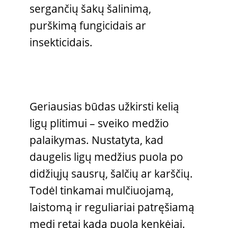
sergančių šakų šalinimą,
purškimą fungicidais ar
insekticidais.
Geriausias būdas užkirsti kelią
ligų plitimui – sveiko medžio
palaikymas. Nustatyta, kad
daugelis ligų medžius puola po
didžiųjų sausrų, šalčių ar karščių.
Todėl tinkamai mulčiuojamą,
laistomą ir reguliariai patręšiamą
medį retai kada puola kenkėjai.