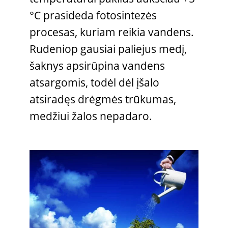
°C prasideda fotosintezės
procesas, kuriam reikia vandens.
Rudeniop gausiai paliejus medį,
šaknys apsirūpina vandens
atsargomis, todėl dėl įšalo
atsiradęs drėgmės trūkumas,
medžiui žalos nepadaro.