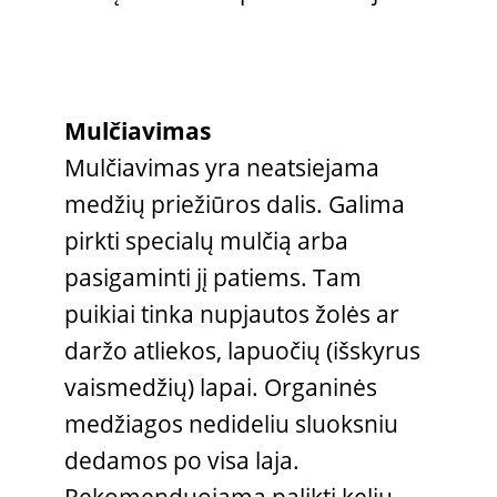
Mulčiavimas
Mulčiavimas yra neatsiejama
medžių priežiūros dalis. Galima
pirkti specialų mulčią arba
pasigaminti jį patiems. Tam
puikiai tinka nupjautos žolės ar
daržo atliekos, lapuočių (išskyrus
vaismedžių) lapai. Organinės
medžiagos nedideliu sluoksniu
dedamos po visa laja.
Rekomenduojama palikti kelių