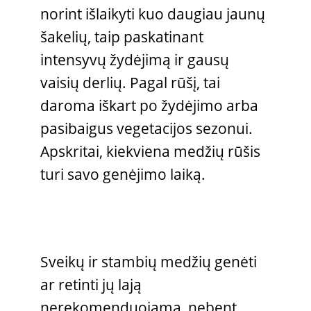
norint išlaikyti kuo daugiau jaunų
šakelių, taip paskatinant
intensyvų žydėjimą ir gausų
vaisių derlių. Pagal rūšį, tai
daroma iškart po žydėjimo arba
pasibaigus vegetacijos sezonui.
Apskritai, kiekviena medžių rūšis
turi savo genėjimo laiką.
Sveikų ir stambių medžių genėti
ar retinti jų lają
nerekomenduojama, nebent