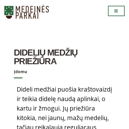
DIDELIŲ MEDŽIŲ
PRIEŽIŪRA
Įdomu
Dideli medžiai puošia kraštovaizdį
ir teikia didelę naudą aplinkai, o
kartu ir žmogui. Jų priežiūra
kitokia, nei jaunų, mažų medelių,
tačiau reikalauja reguliaraus