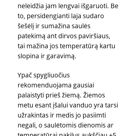
neleidžia jam lengvai išgaruoti. Be
to, persidengianti laja sudaro
šešėlį ir sumažina saulės
patekimą ant dirvos paviršiaus,
tai mažina jos temperatūrą kartu
slopina ir garavimą.
Ypač spygliuočius
rekomenduojama gausiai
palaistyti prieš žiemą. Žiemos
metu esant įšalui vanduo yra tarsi
užrakintas ir medis jo pasiimti
negali, o saulėtomis dienomis ar
temperatūrai pakilus aukščiau +5