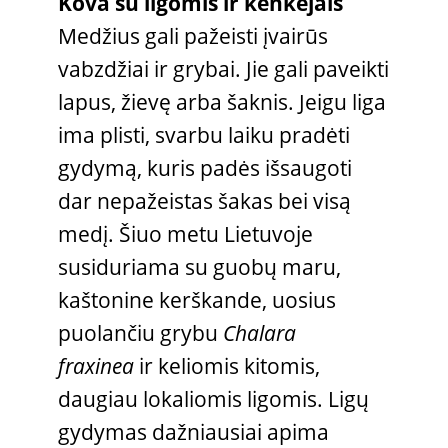
Kova su ligomis ir kenkėjais
Medžius gali pažeisti įvairūs
vabzdžiai ir grybai. Jie gali paveikti
lapus, žievę arba šaknis. Jeigu liga
ima plisti, svarbu laiku pradėti
gydymą, kuris padės išsaugoti
dar nepažeistas šakas bei visą
medį. Šiuo metu Lietuvoje
susiduriama su guobų maru,
kaštonine kerškande, uosius
puolančiu grybu
Chalara
fraxinea
ir keliomis kitomis,
daugiau lokaliomis ligomis. Ligų
gydymas dažniausiai apima