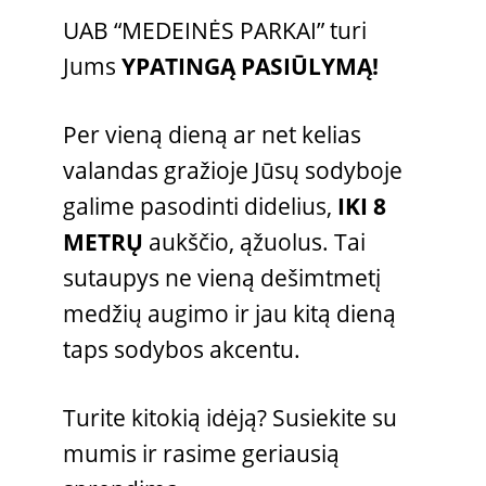
UAB “MEDEINĖS PARKAI” turi
Jums
YPATINGĄ PASIŪLYMĄ!
Per vieną dieną ar net kelias
valandas gražioje Jūsų sodyboje
galime pasodinti didelius,
IKI 8
METRŲ
aukščio, ąžuolus. Tai
sutaupys ne vieną dešimtmetį
medžių augimo ir jau kitą dieną
taps sodybos akcentu.
Turite kitokią idėją? Susiekite su
mumis ir rasime geriausią