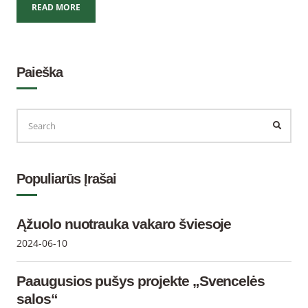
READ MORE
Paieška
Populiarūs Įrašai
Ąžuolo nuotrauka vakaro šviesoje
2024-06-10
Paaugusios pušys projekte „Svencelės
salos“