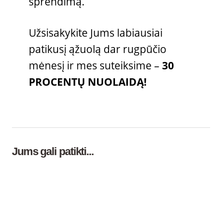
sprendimą.
Užsisakykite Jums labiausiai
patikusį ąžuolą dar rugpūčio
mėnesį ir mes suteiksime –
30
PROCENTŲ NUOLAIDĄ!