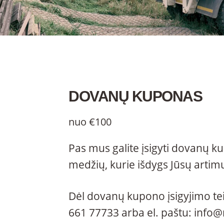
DOVANŲ KUPONAS
nuo
€
100
Pas mus galite įsigyti dovanų k
medžių, kurie išdygs Jūsų artim
Dėl dovanų kupono įsigyjimo tei
661
77733
arba el. paštu:
info@