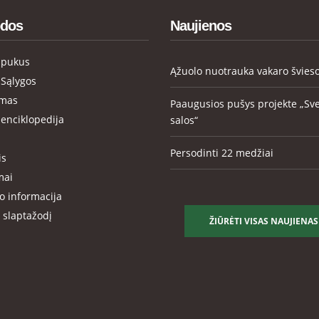
dos
Naujienos
apukus
Ąžuolo nuotrauka vakaro švies
 Sąlygos
ymas
Paaugusios pušys projekte „Sv
enciklopedija
salos“
Persodinti 22 medžiai
is
mai
o informacija
 slaptažodį
ŽIŪRĖTI VISAS NAUJIENAS