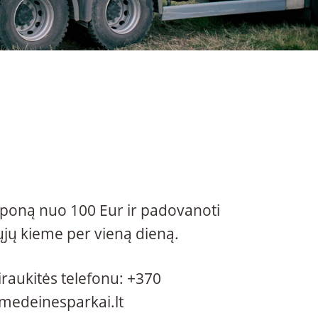
uponą nuo 100 Eur ir padovanoti
ųjų kieme per vieną dieną.
raukitės telefonu:
+370
medeinesparkai.lt