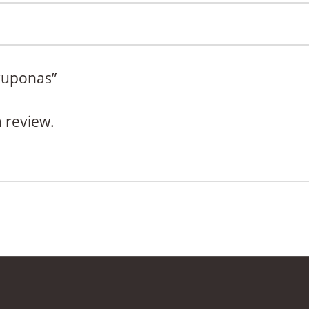
 kuponas”
a review.