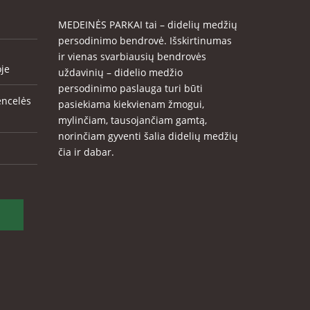
MEDEINĖS PARKAI tai – didelių medžių
persodinimo bendrovė. Išskirtinumas
ir vienas svarbiausių bendrovės
oje
uždavinių – didelio medžio
persodinimo paslauga turi būti
encelės
pasiekiama kiekvienam žmogui,
mylinčiam, tausojančiam gamtą,
norinčiam gyventi šalia didelių medžių
čia ir dabar.