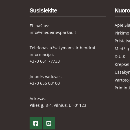
Susisiekite
Nuoro
Apie Sl
El. paštas:
info@medeinesparkai.lt
Pirkimo
Pristat
Telefonas užsakymams ir bendrai
Medžių 
informacijai:
D.U.K.
+370 661 77733
Krepšel
Užsaky
Įmonės vadovas:
Vartotoj
+370 655 03100
Priminti
Adresas:
Pilies g. 8-4, Vilnius, LT-01123